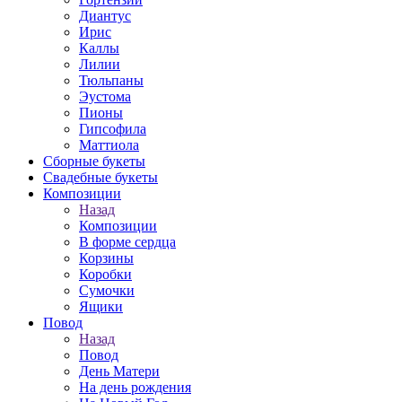
Диантус
Ирис
Каллы
Лилии
Тюльпаны
Эустома
Пионы
Гипсофила
Маттиола
Сборные букеты
Свадебные букеты
Композиции
Назад
Композиции
В форме сердца
Корзины
Коробки
Сумочки
Ящики
Повод
Назад
Повод
День Матери
На день рождения