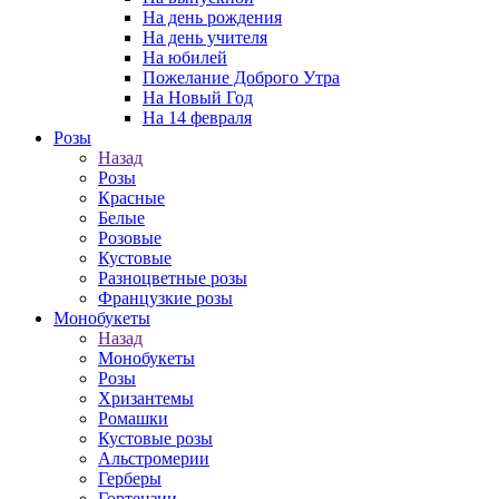
На день рождения
На день учителя
На юбилей
Пожелание Доброго Утра
На Новый Год
На 14 февраля
Розы
Назад
Розы
Красные
Белые
Розовые
Кустовые
Разноцветные розы
Французкие розы
Монобукеты
Назад
Монобукеты
Розы
Хризантемы
Ромашки
Кустовые розы
Альстромерии
Герберы
Гортензии