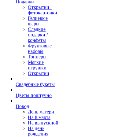
Подарки
Открытки -
фотокарточки
Гелиевые
шары
Сладкие
подарки /
конфеты
Фруктовые
наборы
Топперы
Мягкие
игрушки
Открытки
Свадебные букеты
Цветы поштучно
Повод
День матери
На 8 марта
На выпускной
На день
рождения