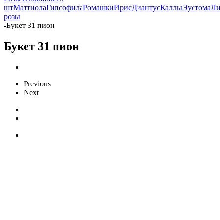
шт
Маттиола
Гипсофила
Ромашки
Ирис
Диантус
Каллы
Эустома
Ли
розы
-
Букет 31 пион
Букет 31 пион
Previous
Next