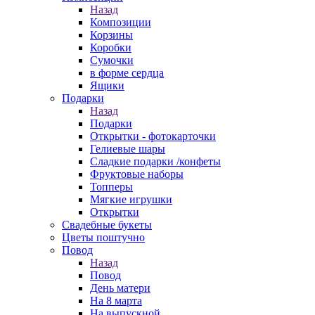
Назад
Композиции
Корзины
Коробки
Сумочки
в форме сердца
Ящики
Подарки
Назад
Подарки
Открытки - фотокарточки
Гелиевые шары
Сладкие подарки /конфеты
Фруктовые наборы
Топперы
Мягкие игрушки
Открытки
Свадебные букеты
Цветы поштучно
Повод
Назад
Повод
День матери
На 8 марта
На выпускной