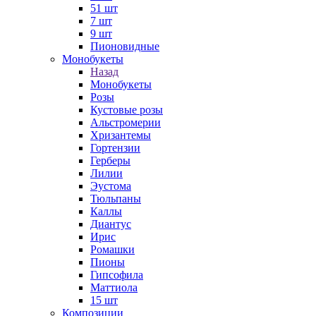
51 шт
7 шт
9 шт
Пионовидные
Монобукеты
Назад
Монобукеты
Розы
Кустовые розы
Альстромерии
Хризантемы
Гортензии
Герберы
Лилии
Эустома
Тюльпаны
Каллы
Диантус
Ирис
Ромашки
Пионы
Гипсофила
Маттиола
15 шт
Композиции