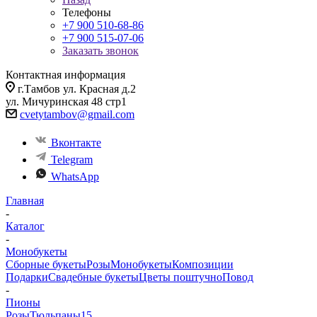
Телефоны
+7 900 510-68-86
+7 900 515-07-06
Заказать звонок
Контактная информация
г.Тамбов ул. Красная д.2
ул. Мичуринская 48 стр1
cvetytambov@gmail.com
Вконтакте
Telegram
WhatsApp
Главная
-
Каталог
-
Монобукеты
Сборные букеты
Розы
Монобукеты
Композиции
Подарки
Свадебные букеты
Цветы поштучно
Повод
-
Пионы
Розы
Тюльпаны
15