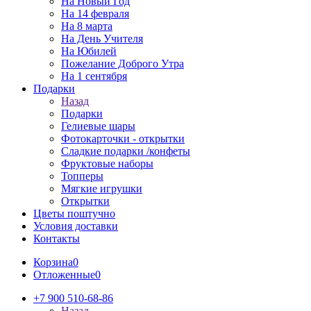
На Новый Год
На 14 февраля
На 8 марта
На День Учителя
На Юбилей
Пожелание Доброго Утра
На 1 сентября
Подарки
Назад
Подарки
Гелиевые шары
Фотокарточки - открытки
Сладкие подарки /конфеты
Фруктовые наборы
Топперы
Мягкие игрушки
Открытки
Цветы поштучно
Условия доставки
Контакты
Корзина
0
Отложенные
0
+7 900 510-68-86
Назад