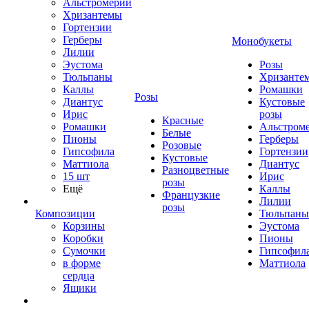
Альстромерии
Хризантемы
Гортензии
Герберы
Монобукеты
Лилии
Эустома
Розы
Тюльпаны
Хризанте
Каллы
Ромашки
Розы
Диантус
Кустовые
Ирис
розы
Красные
Ромашки
Альстром
Белые
Пионы
Герберы
Розовые
Гипсофила
Гортензии
Кустовые
Маттиола
Диантус
Разноцветные
15 шт
Ирис
розы
Ещё
Каллы
Французкие
Лилии
розы
Композиции
Тюльпаны
Корзины
Эустома
Коробки
Пионы
Сумочки
Гипсофил
в форме
Маттиола
сердца
Ящики