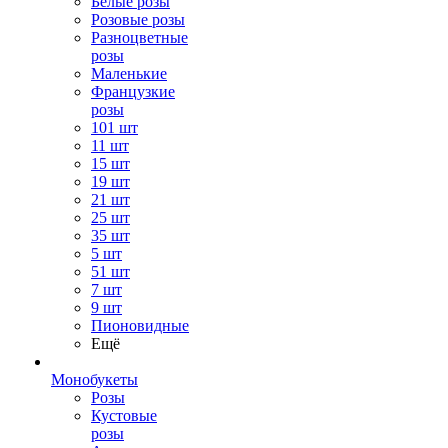
Белые розы
Розовые розы
Разноцветные
розы
Маленькие
Французкие
розы
101 шт
11 шт
15 шт
19 шт
21 шт
25 шт
35 шт
5 шт
51 шт
7 шт
9 шт
Пионовидные
Ещё
Монобукеты
Розы
Кустовые
розы