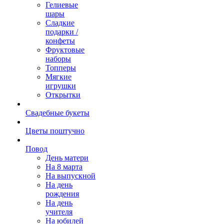
Гелиевые
шары
Сладкие
подарки /
конфеты
Фруктовые
наборы
Топперы
Мягкие
игрушки
Открытки
Свадебные букеты
Цветы поштучно
Повод
День матери
На 8 марта
На выпускной
На день
рождения
На день
учителя
На юбилей