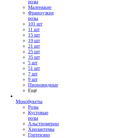
розы
Маленькие
Французкие
розы
101 шт
11 шт
15 шт
19 шт
21 шт
25 шт
35 шт
5 шт
51 шт
7 шт
9 шт
Пионовидные
Ещё
Монобукеты
Розы
Кустовые
розы
Альстромерии
Хризантемы
Гортензии