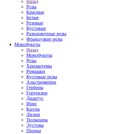
Назад
Розы
Красные
Белые
Розовые
Кустовые
Разноцветные розы
Французкие розы
Монобукеты
Назад
Монобукеты
Розы
Хризантемы
Ромашки
Кустовые розы
Альстромерии
Герберы
Гортензии
Диантус
Ирис
Каллы
Лилии
Тюльпаны
Эустома
Пионы