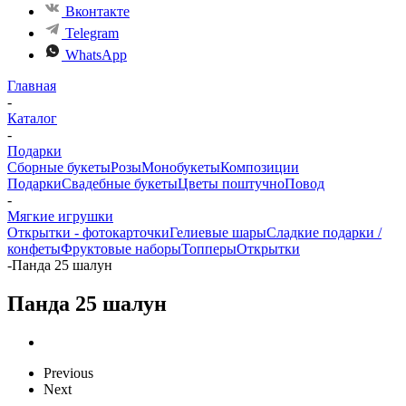
Вконтакте
Telegram
WhatsApp
Главная
-
Каталог
-
Подарки
Сборные букеты
Розы
Монобукеты
Композиции
Подарки
Свадебные букеты
Цветы поштучно
Повод
-
Мягкие игрушки
Открытки - фотокарточки
Гелиевые шары
Сладкие подарки /
конфеты
Фруктовые наборы
Топперы
Открытки
-
Панда 25 шалун
Панда 25 шалун
Previous
Next