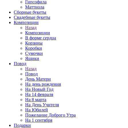
Гипсофила
Маттиола
Сборные букеты
Свадебные букеты
Композиции
Назад
Композиции
В форме сердца
Корзины
Коробки
Сумочки
Ящики
Повод
Назад
Повод
День Матери
На день рождения
На Новый Год
На 14 февраля
На 8 марта
На День Учителя
На Юбилей
Пожелание Доброго Утра
На 1 сентября
Подарки