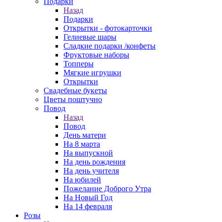
Подарки
Назад
Подарки
Открытки - фотокарточки
Гелиевые шары
Сладкие подарки /конфеты
Фруктовые наборы
Топперы
Мягкие игрушки
Открытки
Свадебные букеты
Цветы поштучно
Повод
Назад
Повод
День матери
На 8 марта
На выпускной
На день рождения
На день учителя
На юбилей
Пожелание Доброго Утра
На Новый Год
На 14 февраля
Розы