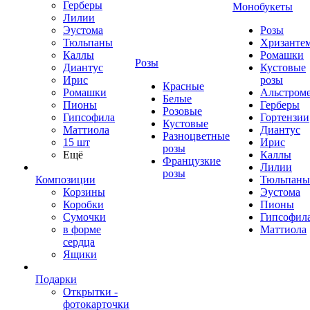
Герберы
Монобукеты
Лилии
Эустома
Розы
Тюльпаны
Хризанте
Каллы
Ромашки
Розы
Диантус
Кустовые
Ирис
розы
Красные
Ромашки
Альстром
Белые
Пионы
Герберы
Розовые
Гипсофила
Гортензии
Кустовые
Маттиола
Диантус
Разноцветные
15 шт
Ирис
розы
Ещё
Каллы
Французкие
Лилии
розы
Композиции
Тюльпаны
Корзины
Эустома
Коробки
Пионы
Сумочки
Гипсофил
в форме
Маттиола
сердца
Ящики
Подарки
Открытки -
фотокарточки