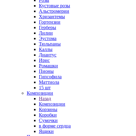
Розы
Кустовые розы
Альстромерии
Хризантемы
Гортензии
Герберы
Лилии
Эустома
Тюльпаны
Каллы
Диантус
Ирис
Ромашки
Пионы
Гипсофила
Маттиола
15 шт
Композиции
Назад
Композиции
Корзины
Коробки
Сумочки
в форме сердца
Ящики