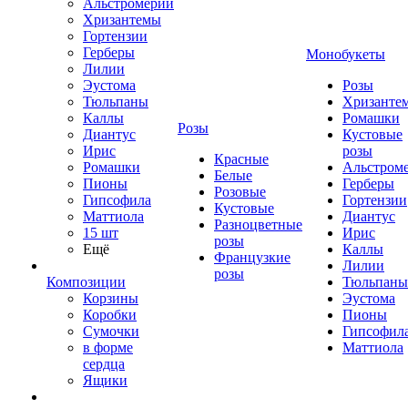
Альстромерии
Хризантемы
Гортензии
Герберы
Монобукеты
Лилии
Эустома
Розы
Тюльпаны
Хризанте
Каллы
Ромашки
Розы
Диантус
Кустовые
Ирис
розы
Красные
Ромашки
Альстром
Белые
Пионы
Герберы
Розовые
Гипсофила
Гортензии
Кустовые
Маттиола
Диантус
Разноцветные
15 шт
Ирис
розы
Ещё
Каллы
Французкие
Лилии
розы
Композиции
Тюльпаны
Корзины
Эустома
Коробки
Пионы
Сумочки
Гипсофил
в форме
Маттиола
сердца
Ящики