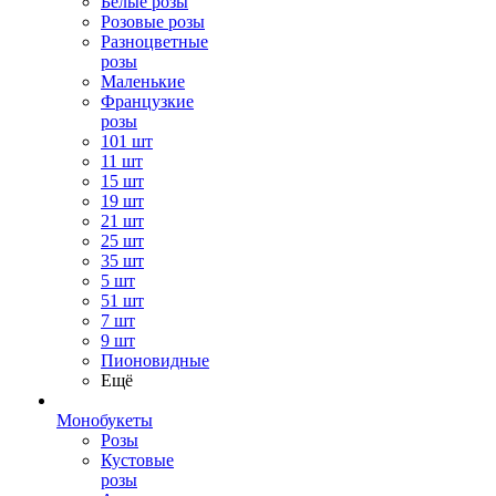
Белые розы
Розовые розы
Разноцветные
розы
Маленькие
Французкие
розы
101 шт
11 шт
15 шт
19 шт
21 шт
25 шт
35 шт
5 шт
51 шт
7 шт
9 шт
Пионовидные
Ещё
Монобукеты
Розы
Кустовые
розы