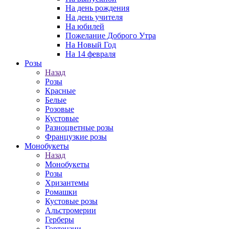
На день рождения
На день учителя
На юбилей
Пожелание Доброго Утра
На Новый Год
На 14 февраля
Розы
Назад
Розы
Красные
Белые
Розовые
Кустовые
Разноцветные розы
Французкие розы
Монобукеты
Назад
Монобукеты
Розы
Хризантемы
Ромашки
Кустовые розы
Альстромерии
Герберы
Гортензии