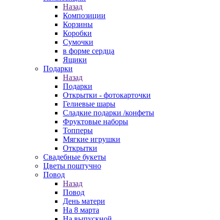
Назад
Композиции
Корзины
Коробки
Сумочки
в форме сердца
Ящики
Подарки
Назад
Подарки
Открытки - фотокарточки
Гелиевые шары
Сладкие подарки /конфеты
Фруктовые наборы
Топперы
Мягкие игрушки
Открытки
Свадебные букеты
Цветы поштучно
Повод
Назад
Повод
День матери
На 8 марта
На выпускной