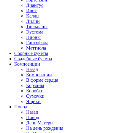
Диантус
Ирис
Каллы
Лилии
Тюльпаны
Эустома
Пионы
Гипсофила
Маттиола
Сборные букеты
Свадебные букеты
Композиции
Назад
Композиции
В форме сердца
Корзины
Коробки
Сумочки
Ящики
Повод
Назад
Повод
День Матери
На день рождения