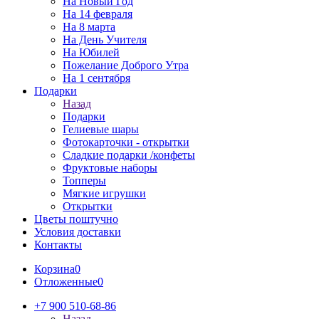
На Новый Год
На 14 февраля
На 8 марта
На День Учителя
На Юбилей
Пожелание Доброго Утра
На 1 сентября
Подарки
Назад
Подарки
Гелиевые шары
Фотокарточки - открытки
Сладкие подарки /конфеты
Фруктовые наборы
Топперы
Мягкие игрушки
Открытки
Цветы поштучно
Условия доставки
Контакты
Корзина
0
Отложенные
0
+7 900 510-68-86
Назад