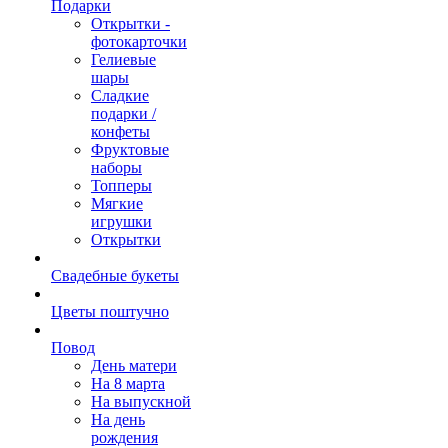
Подарки
Открытки -
фотокарточки
Гелиевые
шары
Сладкие
подарки /
конфеты
Фруктовые
наборы
Топперы
Мягкие
игрушки
Открытки
Свадебные букеты
Цветы поштучно
Повод
День матери
На 8 марта
На выпускной
На день
рождения