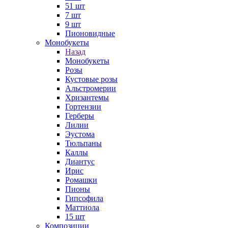
51 шт
7 шт
9 шт
Пионовидные
Монобукеты
Назад
Монобукеты
Розы
Кустовые розы
Альстромерии
Хризантемы
Гортензии
Герберы
Лилии
Эустома
Тюльпаны
Каллы
Диантус
Ирис
Ромашки
Пионы
Гипсофила
Маттиола
15 шт
Композиции