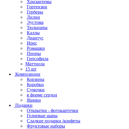
Хризантемы
Гортензии
Герберы
Лилии
Эустома
Тюльпаны
Каллы
Диантус
Ирис
Ромашки
Пионы
Гипсофила
Маттиола
15 шт
Композиции
Корзины
Коробки
Сумочки
в форме сердца
Ящики
Подарки
Открытки - фотокарточки
Гелиевые шары
Сладкие подарки /конфеты
Фруктовые наборы