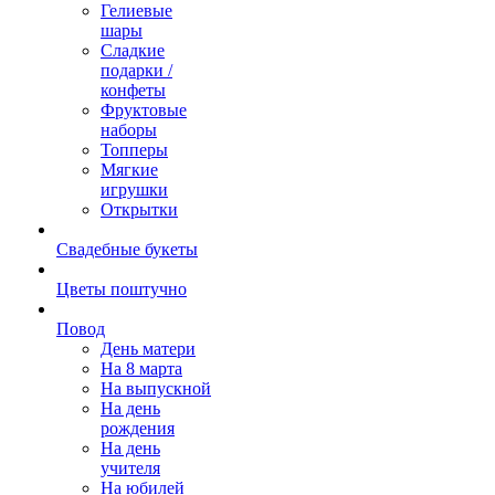
Гелиевые
шары
Сладкие
подарки /
конфеты
Фруктовые
наборы
Топперы
Мягкие
игрушки
Открытки
Свадебные букеты
Цветы поштучно
Повод
День матери
На 8 марта
На выпускной
На день
рождения
На день
учителя
На юбилей