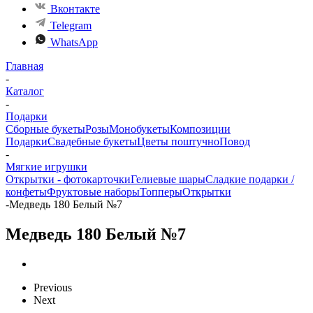
Вконтакте
Telegram
WhatsApp
Главная
-
Каталог
-
Подарки
Сборные букеты
Розы
Монобукеты
Композиции
Подарки
Свадебные букеты
Цветы поштучно
Повод
-
Мягкие игрушки
Открытки - фотокарточки
Гелиевые шары
Сладкие подарки /
конфеты
Фруктовые наборы
Топперы
Открытки
-
Медведь 180 Белый №7
Медведь 180 Белый №7
Previous
Next