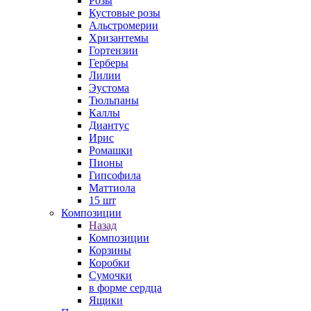
Розы
Кустовые розы
Альстромерии
Хризантемы
Гортензии
Герберы
Лилии
Эустома
Тюльпаны
Каллы
Диантус
Ирис
Ромашки
Пионы
Гипсофила
Маттиола
15 шт
Композиции
Назад
Композиции
Корзины
Коробки
Сумочки
в форме сердца
Ящики