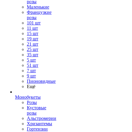
розы
Маленькие
Французкие
розы
101 шт
11 шт
15 шт
19 шт
21 шт
25 шт
35 шт
5 шт
51 шт
7 шт
9 шт
Пионовидные
Ещё
Монобукеты
Розы
Кустовые
розы
Альстромерии
Хризантемы
Гортензии