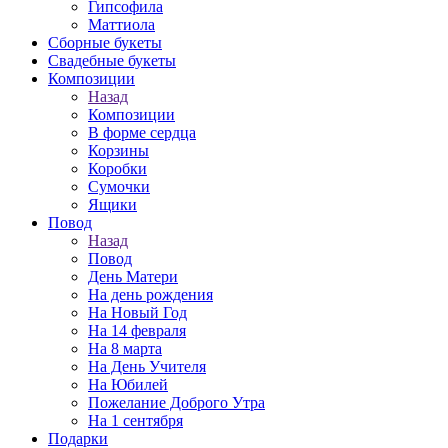
Гипсофила
Маттиола
Сборные букеты
Свадебные букеты
Композиции
Назад
Композиции
В форме сердца
Корзины
Коробки
Сумочки
Ящики
Повод
Назад
Повод
День Матери
На день рождения
На Новый Год
На 14 февраля
На 8 марта
На День Учителя
На Юбилей
Пожелание Доброго Утра
На 1 сентября
Подарки