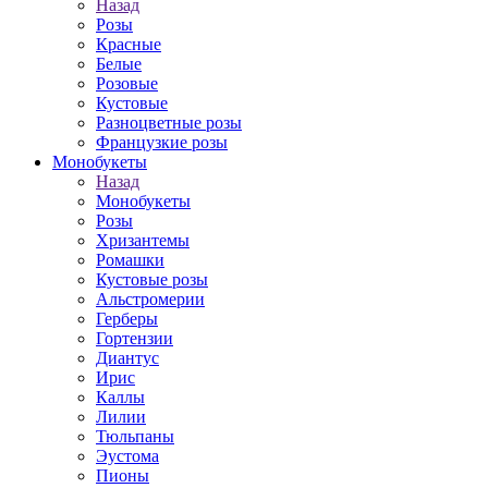
Назад
Розы
Красные
Белые
Розовые
Кустовые
Разноцветные розы
Французкие розы
Монобукеты
Назад
Монобукеты
Розы
Хризантемы
Ромашки
Кустовые розы
Альстромерии
Герберы
Гортензии
Диантус
Ирис
Каллы
Лилии
Тюльпаны
Эустома
Пионы