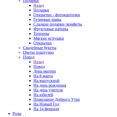
Подарки
Назад
Подарки
Открытки - фотокарточки
Гелиевые шары
Сладкие подарки /конфеты
Фруктовые наборы
Топперы
Мягкие игрушки
Открытки
Свадебные букеты
Цветы поштучно
Повод
Назад
Повод
День матери
На 8 марта
На выпускной
На день рождения
На день учителя
На юбилей
Пожелание Доброго Утра
На Новый Год
На 14 февраля
Розы