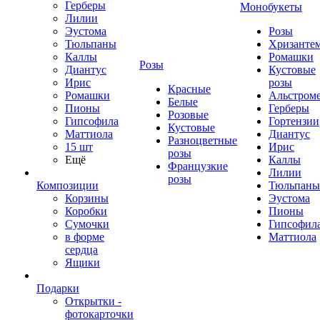
Герберы
Монобукеты
Лилии
Эустома
Розы
Тюльпаны
Хризанте
Каллы
Ромашки
Розы
Диантус
Кустовые
Ирис
розы
Красные
Ромашки
Альстром
Белые
Пионы
Герберы
Розовые
Гипсофила
Гортензии
Кустовые
Маттиола
Диантус
Разноцветные
15 шт
Ирис
розы
Ещё
Каллы
Французкие
Лилии
розы
Композиции
Тюльпаны
Корзины
Эустома
Коробки
Пионы
Сумочки
Гипсофил
в форме
Маттиола
сердца
Ящики
Подарки
Открытки -
фотокарточки