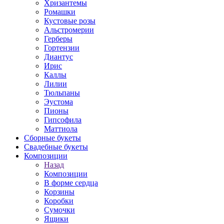
Хризантемы
Ромашки
Кустовые розы
Альстромерии
Герберы
Гортензии
Диантус
Ирис
Каллы
Лилии
Тюльпаны
Эустома
Пионы
Гипсофила
Маттиола
Сборные букеты
Свадебные букеты
Композиции
Назад
Композиции
В форме сердца
Корзины
Коробки
Сумочки
Ящики