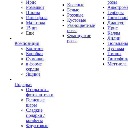
Ирис
розы
Красные
Ромашки
Альстром
Белые
Пионы
Герберы
Розовые
Гипсофила
Гортензии
Кустовые
Маттиола
Диантус
Разноцветные
15 шт
Ирис
розы
Ещё
Каллы
Французкие
Лилии
розы
Композиции
Тюльпаны
Корзины
Эустома
Коробки
Пионы
Сумочки
Гипсофил
в форме
Маттиола
сердца
Ящики
Подарки
Открытки -
фотокарточки
Гелиевые
шары
Сладкие
подарки /
конфеты
Фруктовые