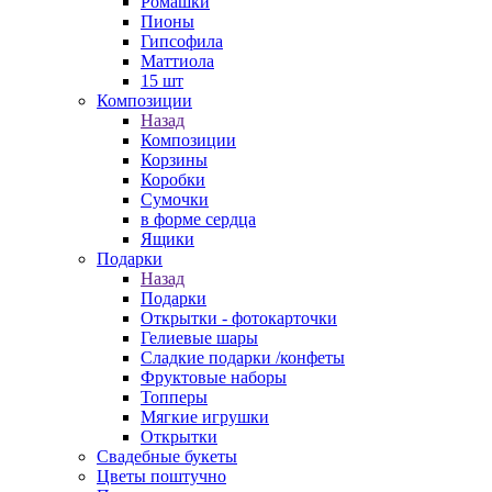
Ромашки
Пионы
Гипсофила
Маттиола
15 шт
Композиции
Назад
Композиции
Корзины
Коробки
Сумочки
в форме сердца
Ящики
Подарки
Назад
Подарки
Открытки - фотокарточки
Гелиевые шары
Сладкие подарки /конфеты
Фруктовые наборы
Топперы
Мягкие игрушки
Открытки
Свадебные букеты
Цветы поштучно