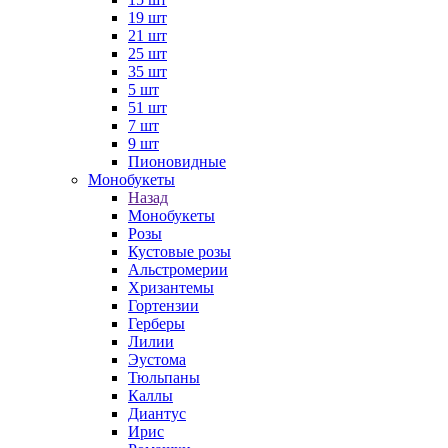
19 шт
21 шт
25 шт
35 шт
5 шт
51 шт
7 шт
9 шт
Пионовидные
Монобукеты
Назад
Монобукеты
Розы
Кустовые розы
Альстромерии
Хризантемы
Гортензии
Герберы
Лилии
Эустома
Тюльпаны
Каллы
Диантус
Ирис