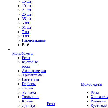
15 шт
19 шт
21 шт
25 шт
35 шт
5 шт
51 шт
7 шт
9 шт
Пионовидные
Ещё
Монобукеты
Розы
Кустовые
розы
Альстромерии
Хризантемы
Гортензии
Герберы
Монобукеты
Лилии
Эустома
Розы
Тюльпаны
Хризанте
Каллы
Ромашки
Розы
Диантус
Кустовые