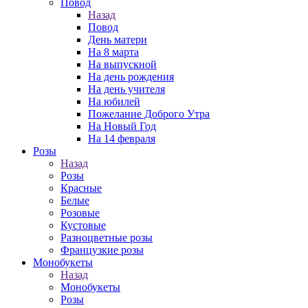
Повод
Назад
Повод
День матери
На 8 марта
На выпускной
На день рождения
На день учителя
На юбилей
Пожелание Доброго Утра
На Новый Год
На 14 февраля
Розы
Назад
Розы
Красные
Белые
Розовые
Кустовые
Разноцветные розы
Французкие розы
Монобукеты
Назад
Монобукеты
Розы