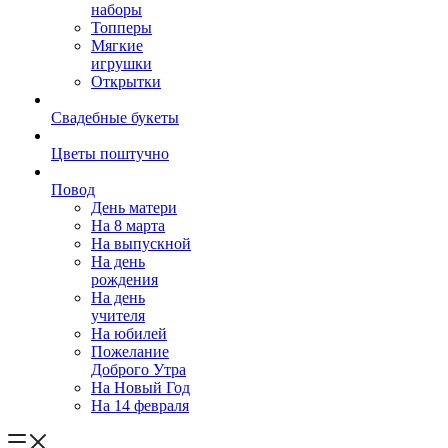
наборы
Топперы
Мягкие
игрушки
Открытки
Свадебные букеты
Цветы поштучно
Повод
День матери
На 8 марта
На выпускной
На день
рождения
На день
учителя
На юбилей
Пожелание
Доброго Утра
На Новый Год
На 14 февраля