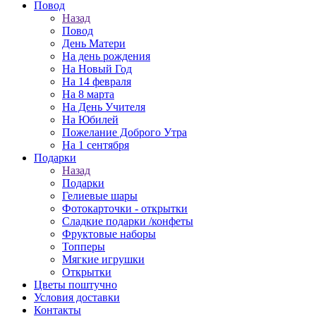
Повод
Назад
Повод
День Матери
На день рождения
На Новый Год
На 14 февраля
На 8 марта
На День Учителя
На Юбилей
Пожелание Доброго Утра
На 1 сентября
Подарки
Назад
Подарки
Гелиевые шары
Фотокарточки - открытки
Сладкие подарки /конфеты
Фруктовые наборы
Топперы
Мягкие игрушки
Открытки
Цветы поштучно
Условия доставки
Контакты